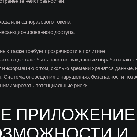
странение неисправностей.
ода или одноразового токена.
несанкционированного доступа.
ых также требует прозрачности в политике
ателю должно быть понятно, как данные обрабатываютс
у информацию о том, сколько времени хранятся данные, 
ы. Система оповещения о нарушениях безопасности позв
инимизировать потенциальные риски.
Е ПРИЛОЖЕНИЕ
ВОЗМОЖНОСТИ И