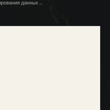
фрования данных и
е защищенной и
ие разнообразных