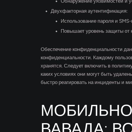
Обнаружение уязвимостей и у
Двухфакторная аутентификация:
Использование пароля и SMS-к
Повышает уровень защиты от 
Обеспечение конфиденциальности данн
конфиденциальности. Каждому пользов
хранятся. Следует включить в политик
каких условиях они могут быть удален
быстро реагировать на инциденты и м
МОБИЛЬНО
ВАВАДА: 