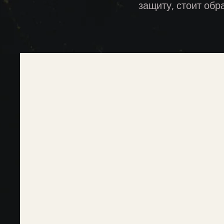
защиту, стоит об
лицензировани
прозрачной. При