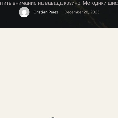
ратить внимание на вавада казино. Методики ши
е делают вашу активность на данной платформ
Cristian Perez
December 28, 2023
 выборе онлайн-казино важно учитывать налич
игровых автоматов и акций. …