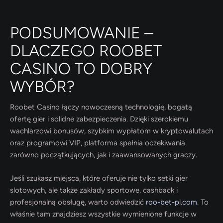
PODSUMOWANIE –
DLACZEGO ROOBET
CASINO TO DOBRY
WYBÓR?
Roobet Casino łączy nowoczesną technologię, bogatą
ofertę gier i solidne zabezpieczenia. Dzięki szerokiemu
wachlarzowi bonusów, szybkim wypłatom w kryptowalutach
oraz programowi VIP, platforma spełnia oczekiwania
zarówno początkujących, jak i zaawansowanych graczy.
Jeśli szukasz miejsca, które oferuje nie tylko setki gier
slotowych, ale także zakłady sportowe, cashback i
profesjonalną obsługę, warto odwiedzić
roo-bet-pl.com
. To
właśnie tam znajdziesz wszystkie wymienione funkcje w