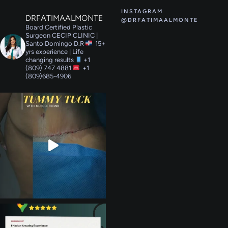
INSTAGRAM
DRFATIMAALMONTE
@DRFATIMAALMONTE
Board Certified Plastic
Surgeon
CECIP CLINIC |
Santo Domingo D.R
15+
yrs experience | Life
changing results
+1
(809) 747 4881
+1
(809)685-4906