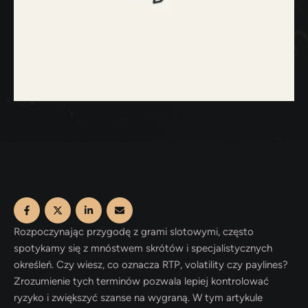
Rozpoczynając przygodę z grami slotowymi, często
spotykamy się z mnóstwem skrótów i specjalistycznych
określeń. Czy wiesz, co oznacza RTP, volatility czy paylines?
Zrozumienie tych terminów pozwala lepiej kontrolować
ryzyko i zwiększyć szanse na wygraną. W tym artykule