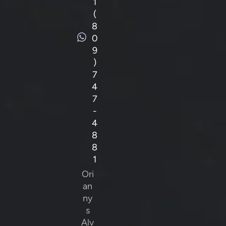
1
(
8
0
9
)
7
4
7
-
4
8
8
1
Ori
an
ny
s
Alv