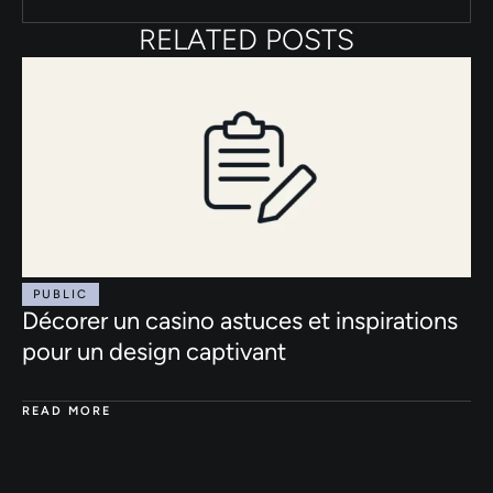
RELATED POSTS
PUBLIC
Décorer un casino astuces et inspirations
pour un design captivant
READ MORE