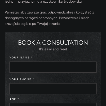
jednym, przyjaznym dla użytkownika środowisku.
Pamiętaj, aby zawsze grać odpowiedzialnie i korzystać z
dostępnych narzędzi ochronnych. Powodzenia i niech
szczęście będzie po Twojej stronie!
BOOK A CONSULTATION
It’s easy and free!
YOUR NAME
*
YOUR PHONE
*
AGE
*