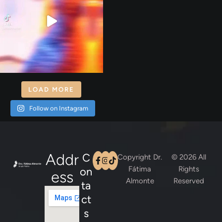
LOAD MORE
Follow on Instagram
Addr
C
Copyright Dr.
© 2026 All
Fátima
Rights
on
Ess
Almonte
Reserved
ta
ct
s