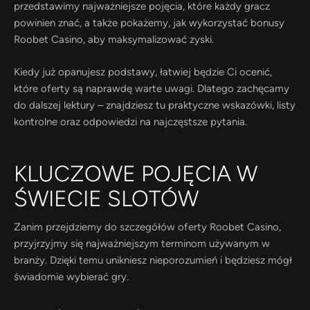
przedstawimy najważniejsze pojęcia, które każdy gracz
powinien znać, a także pokażemy, jak wykorzystać bonusy
Roobet Casino, aby maksymalizować zyski.
Kiedy już opanujesz podstawy, łatwiej będzie Ci ocenić,
które oferty są naprawdę warte uwagi. Dlatego zachęcamy
do dalszej lektury – znajdziesz tu praktyczne wskazówki, listy
kontrolne oraz odpowiedzi na najczęstsze pytania.
KLUCZOWE POJĘCIA W
ŚWIECIE SLOTÓW
Zanim przejdziemy do szczegółów oferty Roobet Casino,
przyjrzyjmy się najważniejszym terminom używanym w
branży. Dzięki temu unikniesz nieporozumień i będziesz mógł
świadomie wybierać gry.