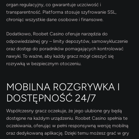
organ regulacyjny, co gwarantuje uczciwość i
transparentność. Platforma stosuje szyfrowanie SSL,
chroniąc wszystkie dane osobowe i finansowe.
Dodatkowo, Roobet Casino oferuje narzędzia do
odpowiedzialnej gry – limity depozytów, samowykluczenie
oraz dostęp do poradników pomagających kontrolować
nawyki. To ważne, aby każdy gracz mógł cieszyć się
rozrywką w bezpiecznym otoczeniu.
MOBILNA ROZGRYWKA I
DOSTĘPNOŚĆ 24/7
Współczesny gracz oczekuje, że jego ulubione gry będą
dostępne na każdym urządzeniu. Roobet Casino spełnia te
oczekiwania, oferując w pełni responsywną wersję mobilną
oraz dedykowaną aplikację. Dzięki temu możesz grać w gry