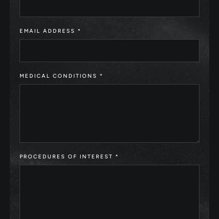
EMAIL ADDRESS
*
MEDICAL CONDITIONS
*
PROCEDURES OF INTEREST
*