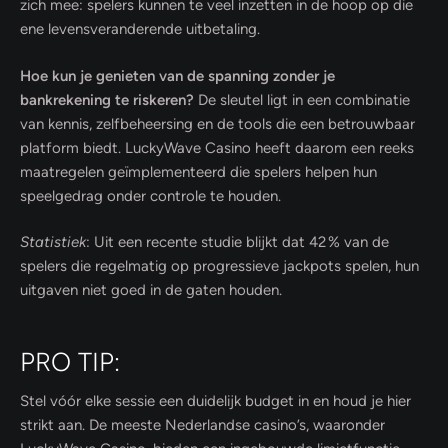
zich mee: spelers kunnen te veel inzetten in de hoop op die
ene levensveranderende uitbetaling.
Hoe kun je genieten van de spanning zonder je
bankrekening te riskeren?
De sleutel ligt in een combinatie
van kennis, zelfbeheersing en de tools die een betrouwbaar
platform biedt. LuckyWave Casino heeft daarom een reeks
maatregelen geïmplementeerd die spelers helpen hun
speelgedrag onder controle te houden.
Statistiek
: Uit een recente studie blijkt dat 42 % van de
spelers die regelmatig op progressieve jackpots spelen, hun
uitgaven niet goed in de gaten houden.
PRO TIP:
Stel vóór elke sessie een duidelijk budget in en houd je hier
strikt aan. De meeste Nederlandse casino’s, waaronder