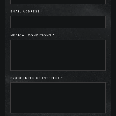
EMAIL ADDRESS
*
MEDICAL CONDITIONS
*
PROCEDURES OF INTEREST
*