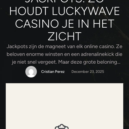
HOUDT LUCKYWAVE
CASINO JE IN HET
ZICHT
Jackpots zijn de magneet van elk online casino. Ze
beloven enorme winsten en een adrenalinekick die
je niet snel vergeet. Maar deze grote beloning
brengt ook een risico met zich mee: spelers
Cristian Perez
December 23, 2025
kunnen te veel inzetten in de hoop op die ene
levensveranderende uitbetaling. Hoe kun je
genieten van de spanning zonder je bankrekening
te …