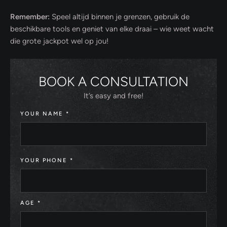
Remember:
Speel altijd binnen je grenzen, gebruik de
beschikbare tools en geniet van elke draai – wie weet wacht
die grote jackpot wel op jou!
BOOK A CONSULTATION
It’s easy and free!
YOUR NAME
*
YOUR PHONE
*
AGE
*