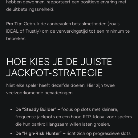
hebben gewonnen, rapporteert een positieve ervaring met
de uitbetalingssnelheid.
Pro Tip:
Gebruik de aanbevolen betaalmethoden (zoals
iDEAL of Trustly) om de verwerkingstijd tot een minimum te
beperken.
HOE KIES JE DE JUISTE
JACKPOT‑STRATEGIE
Niet elke speler heeft dezelfde doelen. Hier zijn twee
veelvoorkomende benaderingen:
De “Steady Builder”
– focus op slots met kleinere,
frequente jackpots en een hoog RTP. Ideaal voor spelers
die hun bankroll langzaam willen laten groeien.
De “High‑Risk Hunter”
– richt zich op progressieve slots