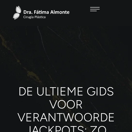
DE ULTIEME GIDS
VOOR
VERANTWOORDE
JACKPOTS: ZO