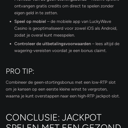
ontvangen gratis credits om direct te spelen zonder
eigen geld in te zetten.
Speel op mobiel
– de mobiele app van LuckyWave
Casino is geoptimaliseerd voor zowel iOS als Android,
zodat je overal kunt meespelen.
Controleer de uitbetalingsvoorwaarden
– lees altijd de
wagering‑vereisten voordat je een bonus claimt.
PRO TIP:
Combineer de geen‑stortingsbonus met een low‑RTP slot
om je kansen op een eerste kleine winst te vergroten,
waarna je kunt overstappen naar een high‑RTP jackpot‑slot.
CONCLUSIE: JACKPOT
SPELEN MET EEN GEZOND