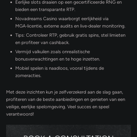
Eerlijke slots draaien op een gecertificeerde RNG en
bieden een transparante RTP.
Novadreams Casino waarborgt eerlijkheid via
MGA‑licentie, externe audits en live‑dealer monitoring.
Tips: Controleer RTP, gebruik gratis spins, stel limieten
en profiteer van cashback.
Vermijd valkuilen zoals onrealistische
bonusverwachtingen en te hoge inzetten.
Mobiel spelen is naadloos, vooral tijdens de
zomeracties.
Met deze inzichten kun je zelfverzekerd aan de slag gaan,
profiteren van de beste aanbiedingen en genieten van een
veilige, eerlijke spelomgeving. Veel succes en speel
verantwoord!