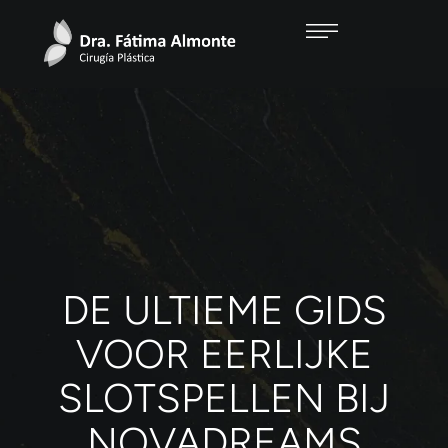
DE ULTIEME GIDS
VOOR EERLIJKE
SLOTSPELLEN BIJ
NOVADREAMS