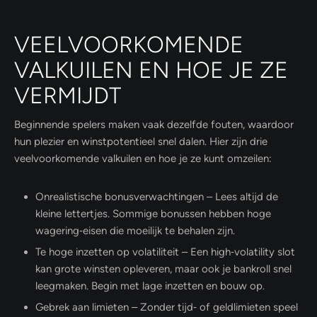
VEELVOORKOMENDE
VALKUILEN EN HOE JE ZE
VERMIJDT
Beginnende spelers maken vaak dezelfde fouten, waardoor
hun plezier en winstpotentieel snel dalen. Hier zijn drie
veelvoorkomende valkuilen en hoe je ze kunt omzeilen:
Onrealistische bonusverwachtingen – Lees altijd de
kleine lettertjes. Sommige bonussen hebben hoge
wagering‑eisen die moeilijk te behalen zijn.
Te hoge inzetten op volatiliteit – Een high‑volatility slot
kan grote winsten opleveren, maar ook je bankroll snel
leegmaken. Begin met lage inzetten en bouw op.
Gebrek aan limieten – Zonder tijd‑ of geldlimieten speel