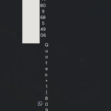
80
9
68
5
49
06
Q
u
o
t
e
s:
+
1
(
8
0
9