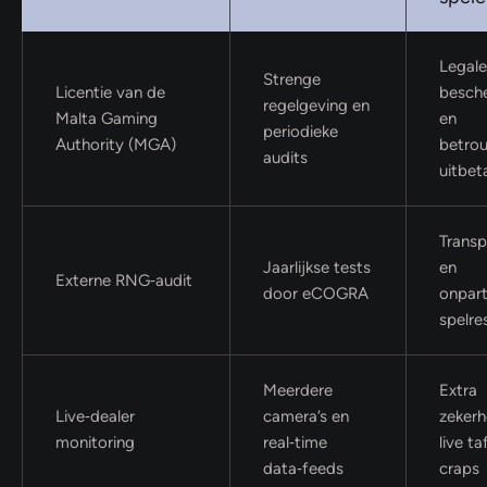
Legale
Strenge
Licentie van de
besch
regelgeving en
Malta Gaming
en
periodieke
Authority (MGA)
betro
audits
uitbet
Transp
Jaarlijkse tests
en
Externe RNG‑audit
door eCOGRA
onpart
spelre
Meerdere
Extra
Live‑dealer
camera’s en
zekerh
monitoring
real‑time
live ta
data‑feeds
craps