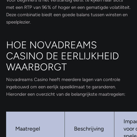
met een RTP van 96 % of hoger en een gematigde volatiliteit.
Deze combinatie biedt een goede balans tussen winsten en
speelplezier.
HOE NOVADREAMS
CASINO DE EERLIJKHEID
WAARBORGT
Novadreams Casino heeft meerdere lagen van controle
ingebouwd om een eerlijk speelklimaat te garanderen.
Hieronder een overzicht van de belangrijkste maatregelen:
Impa
Maatregel
Beschrijving
voor 
spele