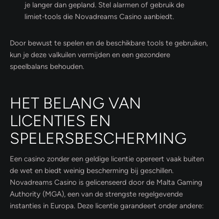
je langer dan gepland. Stel alarmen of gebruik de
limiet‑tools die Novadreams Casino aanbiedt.
Door bewust te spelen en de beschikbare tools te gebruiken,
kun je deze valkuilen vermijden en een gezondere
speelbalans behouden.
HET BELANG VAN
LICENTIES EN
SPELERSBESCHERMING
Een casino zonder een geldige licentie opereert vaak buiten
de wet en biedt weinig bescherming bij geschillen.
Novadreams Casino is gelicenseerd door de Malta Gaming
Authority (MGA), een van de strengste regelgevende
instanties in Europa. Deze licentie garandeert onder andere: