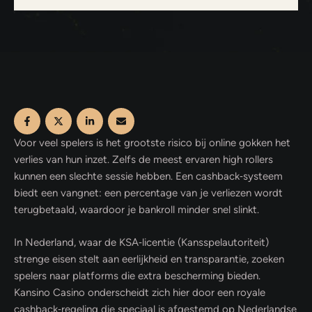
Voor veel spelers is het grootste risico bij online gokken het
verlies van hun inzet. Zelfs de meest ervaren high rollers
kunnen een slechte sessie hebben. Een cashback‑systeem
biedt een vangnet: een percentage van je verliezen wordt
terugbetaald, waardoor je bankroll minder snel slinkt.
In Nederland, waar de KSA‑licentie (Kansspelautoriteit)
strenge eisen stelt aan eerlijkheid en transparantie, zoeken
spelers naar platforms die extra bescherming bieden.
Kansino Casino onderscheidt zich hier door een royale
cashback‑regeling die speciaal is afgestemd op Nederlandse