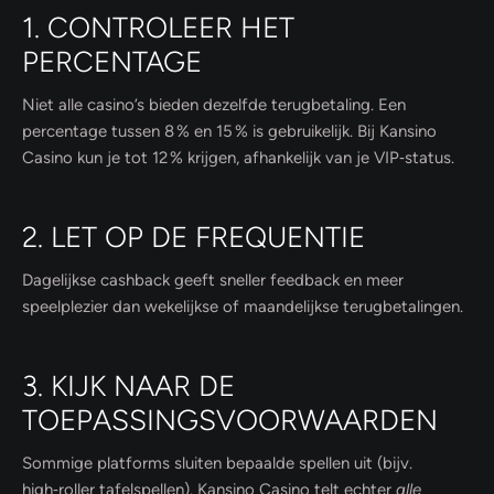
1. CONTROLEER HET
PERCENTAGE
Niet alle casino’s bieden dezelfde terugbetaling. Een
percentage tussen 8 % en 15 % is gebruikelijk. Bij Kansino
Casino kun je tot 12 % krijgen, afhankelijk van je VIP‑status.
2. LET OP DE FREQUENTIE
Dagelijkse cashback geeft sneller feedback en meer
speelplezier dan wekelijkse of maandelijkse terugbetalingen.
3. KIJK NAAR DE
TOEPASSINGSVOORWAARDEN
Sommige platforms sluiten bepaalde spellen uit (bijv.
high‑roller tafelspellen). Kansino Casino telt echter
alle