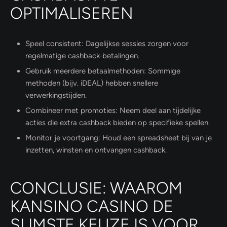
OPTIMALISEREN
Speel consistent: Dagelijkse sessies zorgen voor
regelmatige cashback‑betalingen.
Gebruik meerdere betaalmethoden: Sommige
methoden (bijv. iDEAL) hebben snellere
verwerkingstijden.
Combineer met promoties: Neem deel aan tijdelijke
acties die extra cashback bieden op specifieke spellen.
Monitor je voortgang: Houd een spreadsheet bij van je
inzetten, winsten en ontvangen cashback.
CONCLUSIE: WAAROM
KANSINO CASINO DE
SLIMSTE KEUZE IS VOOR