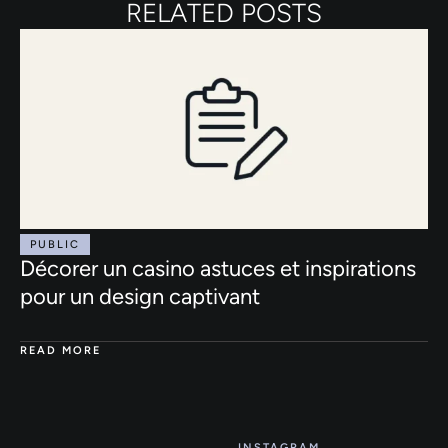
RELATED POSTS
PUBLIC
Décorer un casino astuces et inspirations
pour un design captivant
READ MORE
INSTAGRAM