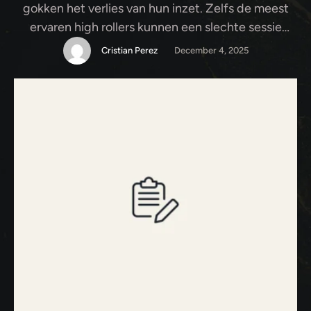
gokken het verlies van hun inzet. Zelfs de meest
ervaren high rollers kunnen een slechte sessie
hebben. Een cashback‑systeem biedt een
Cristian Perez
December 4, 2025
vangnet: een percentage van je verliezen wordt
terugbetaald, waardoor je bankroll minder snel
slinkt. In Nederland, waar de KSA‑licentie
(Kansspelautoriteit) strenge eisen stelt aan
eerlijkheid …