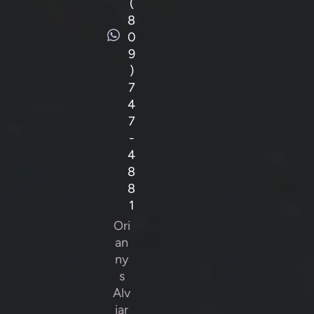
(
8
0
9
)
7
4
7
-
4
8
8
1
Ori
an
ny
s
Alv
iar