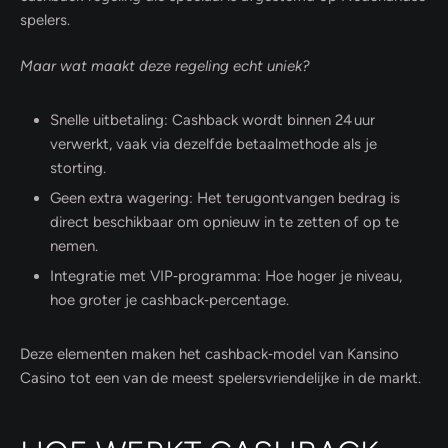
spelers.
Maar wat maakt deze regeling echt uniek?
Snelle uitbetaling: Cashback wordt binnen 24 uur
verwerkt, vaak via dezelfde betaalmethode als je
storting.
Geen extra wagering: Het terugontvangen bedrag is
direct beschikbaar om opnieuw in te zetten of op te
nemen.
Integratie met VIP‑programma: Hoe hoger je niveau,
hoe groter je cashback‑percentage.
Deze elementen maken het cashback‑model van Kansino
Casino tot een van de meest spelersvriendelijke in de markt.