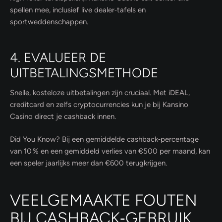
spellen mee, inclusief live dealer‑tafels en
sportweddenschappen.
4. EVALUEER DE
UITBETALINGSMETHODE
Snelle, kosteloze uitbetalingen zijn cruciaal. Met iDEAL,
creditcard en zelfs cryptocurrencies kun je bij Kansino
Casino direct je cashback innen.
Did You Know? Bij een gemiddelde cashback‑percentage
van 10 % en een gemiddeld verlies van €500 per maand, kan
een speler jaarlijks meer dan €600 terugkrijgen.
VEELGEMAAKTE FOUTEN
BIJ CASHBACK‑GEBRUIK