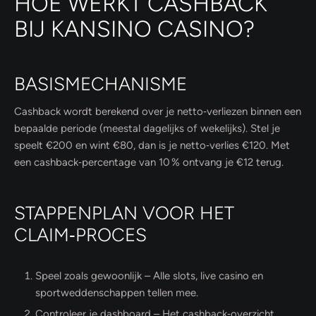
HOE WERKT CASHBACK
BIJ KANSINO CASINO?
BASISMECHANISME
Cashback wordt berekend over je netto‑verliezen binnen een
bepaalde periode (meestal dagelijks of wekelijks). Stel je
speelt €200 en wint €80, dan is je netto‑verlies €120. Met
een cashback‑percentage van 10 % ontvang je €12 terug.
STAPPENPLAN VOOR HET
CLAIM‑PROCES
Speel zoals gewoonlijk – Alle slots, live casino en
sportweddenschappen tellen mee.
Controleer je dashboard – Het cashback‑overzicht