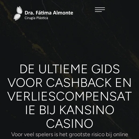
DE ULTIEME GIDS
VOOR CASHBACK EN
VERLIESCOMPENSAT
IE BIJ KANSINO
CASINO
Voor veel spelers is het grootste risico bij online