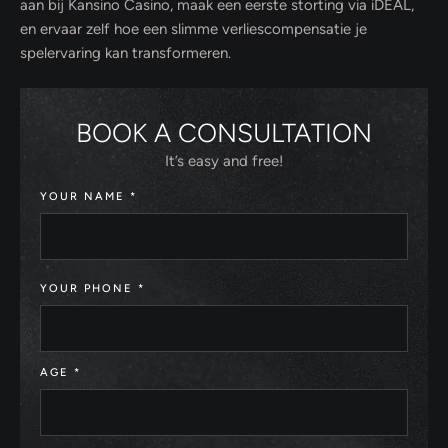
aan bij Kansino Casino, maak een eerste storting via iDEAL,
en ervaar zelf hoe een slimme verliescompensatie je
spelervaring kan transformeren.
BOOK A CONSULTATION
It’s easy and free!
YOUR NAME
*
YOUR PHONE
*
AGE
*