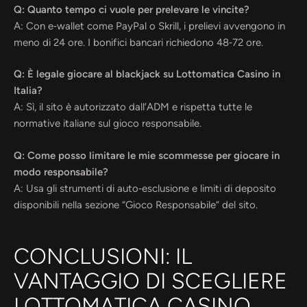
Q: Quanto tempo ci vuole per prelevare le vincite?
A: Con e‑wallet come PayPal o Skrill, i prelievi avvengono in
meno di 24 ore. I bonifici bancari richiedono 48‑72 ore.
Q: È legale giocare al blackjack su Lottomatica Casino in
Italia?
A: Sì, il sito è autorizzato dall’ADM e rispetta tutte le
normative italiane sul gioco responsabile.
Q: Come posso limitare le mie scommesse per giocare in
modo responsabile?
A: Usa gli strumenti di auto‑esclusione e limiti di deposito
disponibili nella sezione “Gioco Responsabile” del sito.
CONCLUSIONI: IL
VANTAGGIO DI SCEGLIERE
LOTTOMATICA CASINO