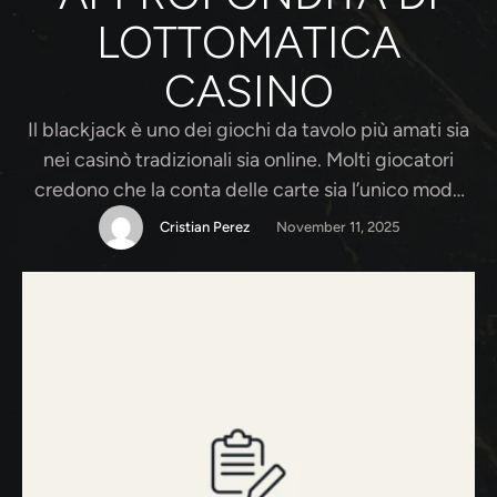
LOTTOMATICA
CASINO
Il blackjack è uno dei giochi da tavolo più amati sia
nei casinò tradizionali sia online. Molti giocatori
credono che la conta delle carte sia l’unico modo
per ottenere un vantaggio, ma la realtà è più
Cristian Perez
November 11, 2025
complessa. In questo articolo esamineremo le
dinamiche del blackjack su Lottomatica Casino,
fornendo consigli pratici, statistiche utili e
strumenti …