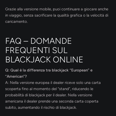
Grazie alla versione mobile, puoi continuare a giocare anche
in viaggio, senza sacrificare la qualità grafica o la velocità di
caricamento.
FAQ – DOMANDE
FREQUENTI SUL
BLACKJACK ONLINE
Q: Qual è la differenza tra blackjack “European” e
“American”?
A: Nella versione europea il dealer riceve solo una carta
scoperta fino al momento del “stand”, riducendo le
probabilità di blackjack per il dealer. Nella versione
americana il dealer prende una seconda carta coperta
subito, aumentando il rischio di blackjack.