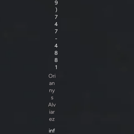
9
)
7
4
7
-
4
8
8
1
Ori
an
ny
s
Alv
iar
ez
inf