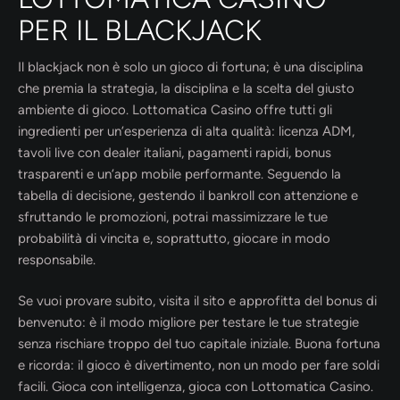
PER IL BLACKJACK
Il blackjack non è solo un gioco di fortuna; è una disciplina
che premia la strategia, la disciplina e la scelta del giusto
ambiente di gioco. Lottomatica Casino offre tutti gli
ingredienti per un’esperienza di alta qualità: licenza ADM,
tavoli live con dealer italiani, pagamenti rapidi, bonus
trasparenti e un’app mobile performante. Seguendo la
tabella di decisione, gestendo il bankroll con attenzione e
sfruttando le promozioni, potrai massimizzare le tue
probabilità di vincita e, soprattutto, giocare in modo
responsabile.
Se vuoi provare subito, visita il sito e approfitta del bonus di
benvenuto: è il modo migliore per testare le tue strategie
senza rischiare troppo del tuo capitale iniziale. Buona fortuna
e ricorda: il gioco è divertimento, non un modo per fare soldi
facili. Gioca con intelligenza, gioca con Lottomatica Casino.