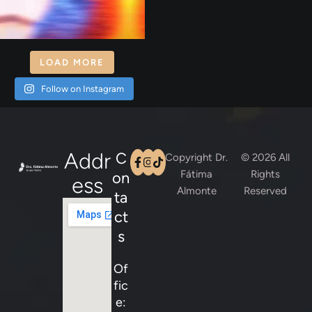
LOAD MORE
Follow on Instagram
Addr
C
Copyright Dr.
© 2026 All
Fátima
Rights
on
Ess
Almonte
Reserved
ta
ct
s
Of
fic
e: