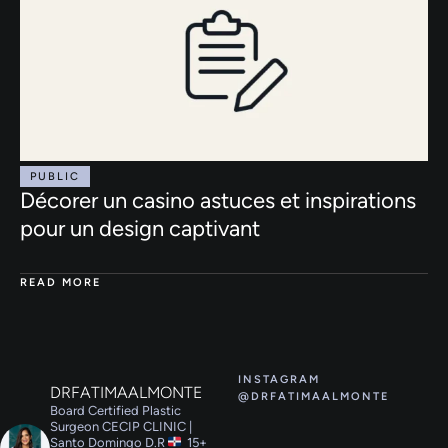
PUBLIC
Décorer un casino astuces et inspirations
pour un design captivant
READ MORE
INSTAGRAM
DRFATIMAALMONTE
@DRFATIMAALMONTE
Board Certified Plastic
Surgeon
CECIP CLINIC |
Santo Domingo D.R
15+