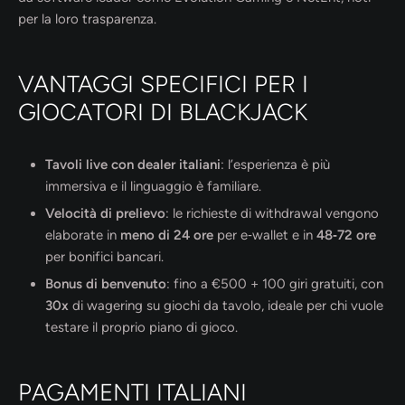
per la loro trasparenza.
VANTAGGI SPECIFICI PER I
GIOCATORI DI BLACKJACK
Tavoli live con dealer italiani
: l’esperienza è più
immersiva e il linguaggio è familiare.
Velocità di prelievo
: le richieste di withdrawal vengono
elaborate in
meno di 24 ore
per e‑wallet e in
48‑72 ore
per bonifici bancari.
Bonus di benvenuto
: fino a €500 + 100 giri gratuiti, con
30x
di wagering su giochi da tavolo, ideale per chi vuole
testare il proprio piano di gioco.
PAGAMENTI ITALIANI