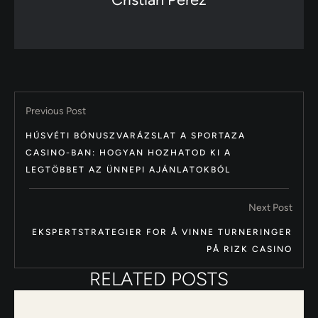
Previous Post
HÚSVÉTI BÓNUSZVARÁZSLAT A SPORTAZA
CASINO-BAN: HOGYAN HOZHATOD KI A
LEGTÖBBET AZ ÜNNEPI AJÁNLATOKBÓL
Next Post
EKSPERTSTRATEGIER FOR Å VINNE TURNERINGER
PÅ RIZK CASINO
RELATED POSTS