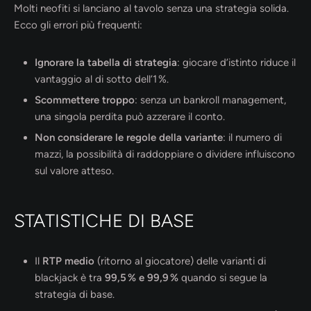
Molti neofiti si lanciano al tavolo senza una strategia solida.
Ecco gli errori più frequenti:
Ignorare la tabella di strategia
: giocare d’istinto riduce il
vantaggio al di sotto dell’1 %.
Scommettere troppo
: senza un bankroll management,
una singola perdita può azzerare il conto.
Non considerare le regole della variante
: il numero di
mazzi, la possibilità di raddoppiare o dividere influiscono
sul valore atteso.
STATISTICHE DI BASE
Il
RTP medio
(ritorno al giocatore) delle varianti di
blackjack è tra
99,5 % e 99,9 %
quando si segue la
strategia di base.