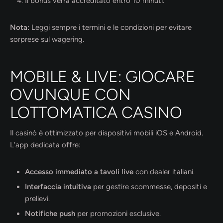
Il bonus verrà accreditato entro 10 minuti.
Nota:
Leggi sempre i termini e le condizioni per evitare
sorprese sul wagering.
MOBILE & LIVE: GIOCARE
OVUNQUE CON
LOTTOMATICA CASINO
Il casinò è ottimizzato per dispositivi mobili iOS e Android.
L’app dedicata offre:
Accesso immediato a tavoli live
con dealer italiani.
Interfaccia intuitiva
per gestire scommesse, depositi e
prelievi.
Notifiche push
per promozioni esclusive.