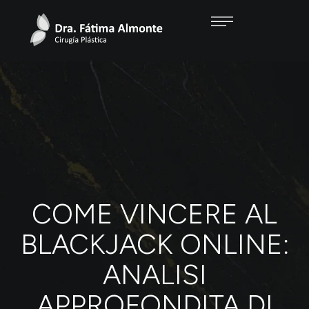
COME VINCERE AL
BLACKJACK ONLINE:
ANALISI
APPROFONDITA DI