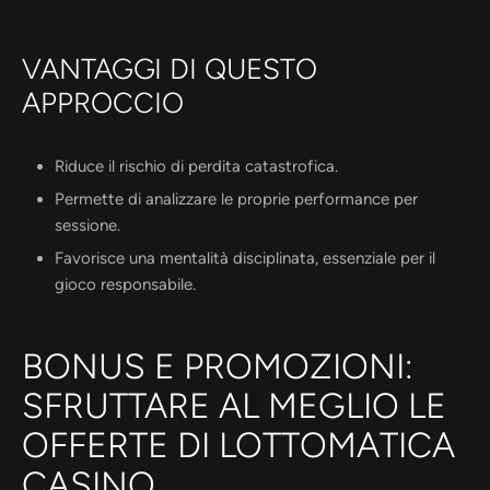
VANTAGGI DI QUESTO
APPROCCIO
Riduce il rischio di perdita catastrofica.
Permette di analizzare le proprie performance per
sessione.
Favorisce una mentalità disciplinata, essenziale per il
gioco responsabile.
BONUS E PROMOZIONI:
SFRUTTARE AL MEGLIO LE
OFFERTE DI LOTTOMATICA
CASINO