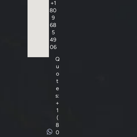
+1
80
9
68
5
49
06
Q
u
o
t
e
s:
+
1
(
8
0