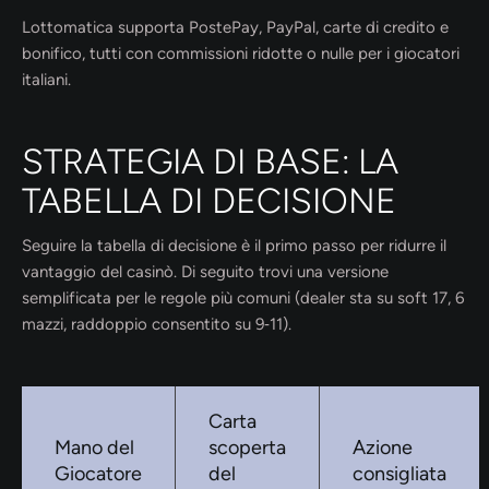
Lottomatica supporta PostePay, PayPal, carte di credito e
bonifico, tutti con commissioni ridotte o nulle per i giocatori
italiani.
STRATEGIA DI BASE: LA
TABELLA DI DECISIONE
Seguire la tabella di decisione è il primo passo per ridurre il
vantaggio del casinò. Di seguito trovi una versione
semplificata per le regole più comuni (dealer sta su soft 17, 6
mazzi, raddoppio consentito su 9‑11).
Carta
Mano del
scoperta
Azione
Giocatore
del
consigliata