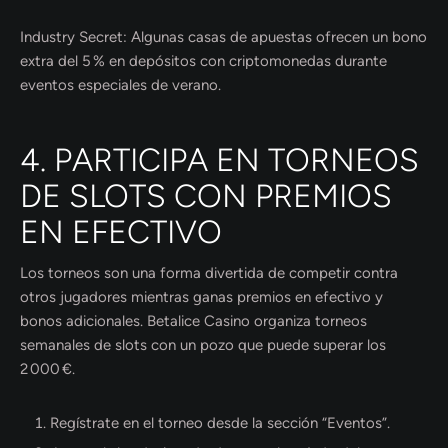
Industry Secret: Algunas casas de apuestas ofrecen un bono
extra del 5 % en depósitos con criptomonedas durante
eventos especiales de verano.
4. PARTICIPA EN TORNEOS
DE SLOTS CON PREMIOS
EN EFECTIVO
Los torneos son una forma divertida de competir contra
otros jugadores mientras ganas premios en efectivo y
bonos adicionales. Betalice Casino organiza torneos
semanales de slots con un pozo que puede superar los
2 000 €.
Regístrate en el torneo desde la sección “Eventos”.