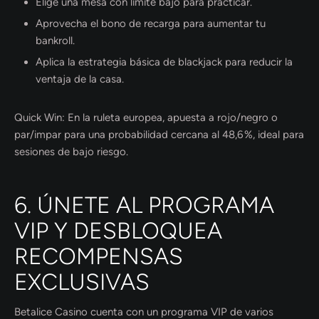
Elige una mesa con límite bajo para practicar.
Aprovecha el bono de recarga para aumentar tu
bankroll.
Aplica la estrategia básica de blackjack para reducir la
ventaja de la casa.
Quick Win: En la ruleta europea, apuesta a rojo/negro o
par/impar para una probabilidad cercana al 48,6 %, ideal para
sesiones de bajo riesgo.
6. ÚNETE AL PROGRAMA
VIP Y DESBLOQUEA
RECOMPENSAS
EXCLUSIVAS
Betalice Casino cuenta con un programa VIP de varios