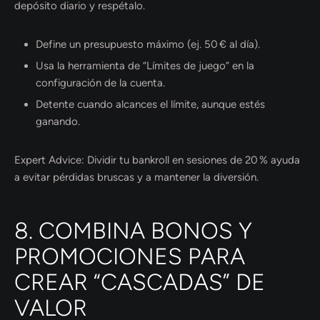
depósito diario y respétalo.
Define un presupuesto máximo (ej. 50 € al día).
Usa la herramienta de “Límites de juego” en la
configuración de la cuenta.
Detente cuando alcances el límite, aunque estés
ganando.
Expert Advice: Dividir tu bankroll en sesiones de 20 % ayuda
a evitar pérdidas bruscas y a mantener la diversión.
8. COMBINA BONOS Y
PROMOCIONES PARA
CREAR “CASCADAS” DE
VALOR