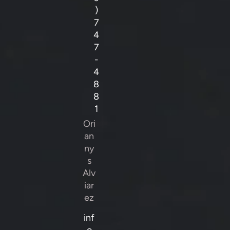
)
7
4
7
-
4
8
8
1
Ori
an
ny
s
Alv
iar
ez
inf
o