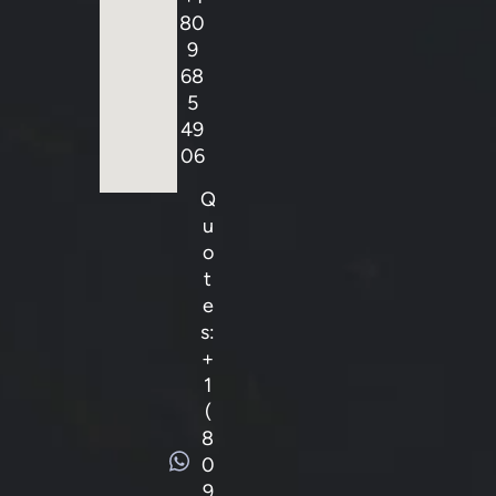
80
9
68
5
49
06
Q
u
o
t
e
s:
+
1
(
8
0
9