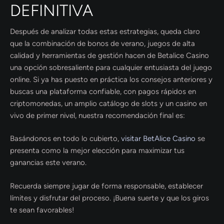
DEFINITIVA
Después de analizar todas estas estrategias, queda claro
que la combinación de bonos de verano, juegos de alta
calidad y herramientas de gestión hacen de Betalice Casino
una opción sobresaliente para cualquier entusiasta del juego
online. Si ya has puesto en práctica los consejos anteriores y
buscas una plataforma confiable, con pagos rápidos en
criptomonedas, un amplio catálogo de slots y un casino en
vivo de primer nivel, nuestra recomendación final es:
Basándonos en todo lo cubierto,
visitar BetAlice Casino
se
presenta como la mejor elección para maximizar tus
ganancias este verano.
Recuerda siempre jugar de forma responsable, establecer
límites y disfrutar del proceso. ¡Buena suerte y que los giros
te sean favorables!