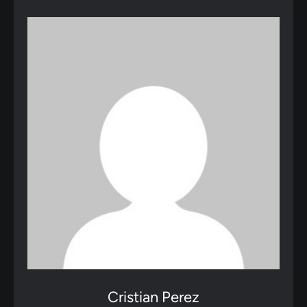
Cristian Perez