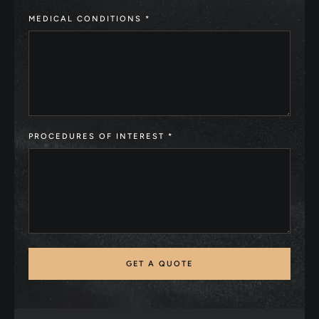
MEDICAL CONDITIONS
*
PROCEDURES OF INTEREST
*
GET A QUOTE