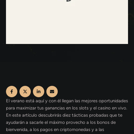
El verano está aquí y con él llegan las mejores oportunidades
para maximizar tus ganancias en los slots y el casino en vivo.
En este artículo descubrirás diez tácticas probadas que te
ayudarán a sacarle el máximo provecho a los bonos de
bienvenida, a los pagos en criptomonedas y a las