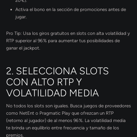
20 €).
Activa el bono en la sección de promociones antes de
jugar.
Pro Tip: Usa los giros gratuitos en slots con alta volatilidad y
RTP superior al 96 % para aumentar tus posibilidades de
ganar el jackpot.
2. SELECCIONA SLOTS
CON ALTO RTP Y
VOLATILIDAD MEDIA
No todos los slots son iguales. Busca juegos de proveedores
como NetEnt o Pragmatic Play que ofrezcan un RTP
(retorno al jugador) de al menos 96 %. La volatilidad media
te brinda un equilibrio entre frecuencia y tamaño de los
premios.