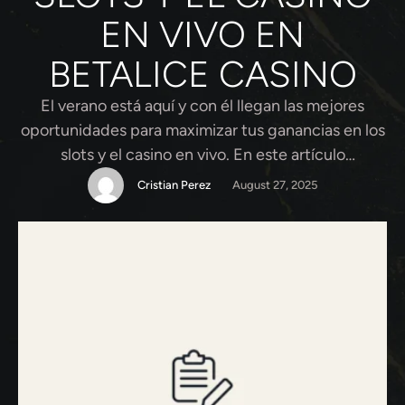
EN VIVO EN
BETALICE CASINO
El verano está aquí y con él llegan las mejores
oportunidades para maximizar tus ganancias en los
slots y el casino en vivo. En este artículo
descubrirás diez tácticas probadas que te
Cristian Perez
August 27, 2025
ayudarán a sacarle el máximo provecho a los bonos
de bienvenida, a los pagos en criptomonedas y a
las promociones exclusivas de Betalice …